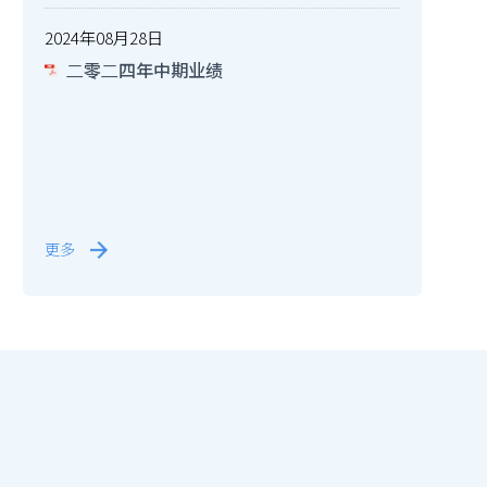
2024年08月28日
⼆零⼆四年中期业绩
更多